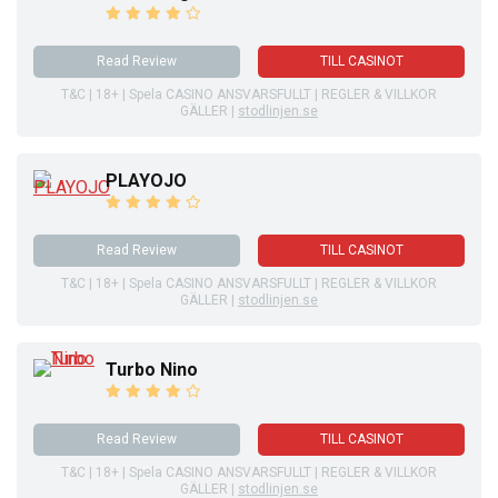
Read Review
TILL CASINOT
T&C | 18+ | Spela CASINO ANSVARSFULLT | REGLER & VILLKOR
GÄLLER |
stodlinjen.se
PLAYOJO
Read Review
TILL CASINOT
T&C | 18+ | Spela CASINO ANSVARSFULLT | REGLER & VILLKOR
GÄLLER |
stodlinjen.se
Turbo Nino
Read Review
TILL CASINOT
T&C | 18+ | Spela CASINO ANSVARSFULLT | REGLER & VILLKOR
GÄLLER |
stodlinjen.se