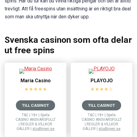
spins. Har du tur kan du vinna riktiga pengar och det är alltid
trevligt. Att få freespins utan insättning är en riktigt bra deal
som man ska utnyttja när den dyker upp.
Svenska casinon som ofta delar
ut free spins
Maria Casino
PLAYOJO
TILL CASINOT
TILL CASINOT
T&C | 18+ | Spela
T&C | 18+ | Spela
CASINO ANSVARSFULLT
CASINO ANSVARSFULLT
| REGLER & VILLKOR
| REGLER & VILLKOR
GÄLLER |
stodlinjen.se
GÄLLER |
stodlinjen.se