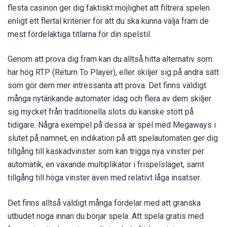
flesta casinon ger dig faktiskt möjlighet att filtrera spelen
enligt ett flertal kriterier för att du ska kunna välja fram de
mest fördelaktiga titlarna för din spelstil.
Genom att prova dig fram kan du alltså hitta alternativ som
har hög RTP (Return To Player), eller skiljer sig på andra sätt
som gör dem mer intressanta att prova. Det finns väldigt
många nytänkande automater idag och flera av dem skiljer
sig mycket från traditionella slots du kanske stött på
tidigare. Några exempel på dessa är spel med Megaways i
slutet på namnet, en indikation på att spelautomaten ger dig
tillgång till kaskadvinster som kan trigga nya vinster per
automatik, en växande multiplikator i frispelsläget, samt
tillgång till höga vinster även med relativt låga insatser.
Det finns alltså väldigt många fördelar med att granska
utbudet noga innan du börjar spela. Att spela gratis med