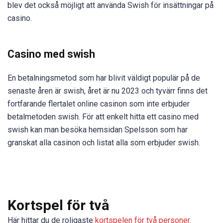
blev det också möjligt att använda Swish för insättningar på
casino.
Casino med swish
En betalningsmetod som har blivit väldigt populär på de
senaste åren är swish, året är nu 2023 och tyvärr finns det
fortfarande flertalet online casinon som inte erbjuder
betalmetoden swish. För att enkelt hitta ett casino med
swish kan man besöka hemsidan Spelsson som har
granskat alla casinon och listat alla som erbjuder swish.
Kortspel för två
Här hittar du de roligaste
kortspelen för två personer
.