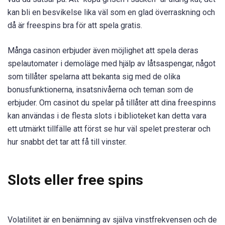
kan bli en besvikelse lika väl som en glad överraskning och
då är freespins bra för att spela gratis.
Många casinon erbjuder även möjlighet att spela deras
spelautomater i demoläge med hjälp av låtsaspengar, något
som tillåter spelarna att bekanta sig med de olika
bonusfunktionerna, insatsnivåerna och teman som de
erbjuder. Om casinot du spelar på tillåter att dina freespinns
kan användas i de flesta slots i biblioteket kan detta vara
ett utmärkt tillfälle att först se hur väl spelet presterar och
hur snabbt det tar att få till vinster.
Slots eller free spins
Volatilitet är en benämning av själva vinstfrekvensen och de