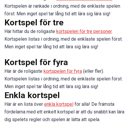
Kortspelen är rankade i ordning, med de enklaste spelen
först. Men inget spel tar lång tid att lära sig lära sig!
Kortspel för tre
Här hittar du de roligaste
kortspelen för tre personer
.
Kortspelen listas i ordning, med de enklaste spelen först.
Men inget spel tar lång tid att lära sig lära sig!
Kortspel för fyra
Här är de roligaste
kortspelen för fyra
(eller fler).
Kortspelen listas i ordning, med de enklaste spelen först.
Men inget spel tar lång tid att lära sig lära sig!
Enkla kortspel
Här är en lista över
enkla kortspel
för alla! De främsta
fördelarna med ett enkelt kortspel är att du snabbt kan lära
dig spelets regler och spelen är lätta att spela.