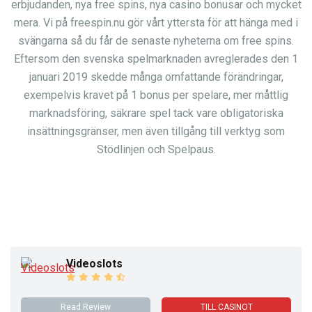
erbjudanden, nya free spins, nya casino bonusar och mycket
mera. Vi på freespin.nu gör vårt yttersta för att hänga med i
svängarna så du får de senaste nyheterna om free spins.
Eftersom den svenska spelmarknaden avreglerades den 1
januari 2019 skedde många omfattande förändringar,
exempelvis kravet på 1 bonus per spelare, mer måttlig
marknadsföring, säkrare spel tack vare obligatoriska
insättningsgränser, men även tillgång till verktyg som
Stödlinjen och Spelpaus.
Videoslots
Read Review
TILL CASINOT