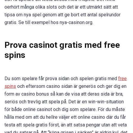
oerhört många olika slots och det är ett utmärkt sätt att
tipsa om nya spel genom att ge bort ett antal spelrundor
gratis. Se till exempel hos nya-casinon.org.
Prova casinot gratis med free
spins
Du som spelare får prova sidan och spelen gratis med
free
spins
och eftersom casino sidan är generös och ger dig en
form av casino bonus så kan de visa att deras sida är bra,
seriös och trevlig att spela på. Det är en win-win-situation
för både online casinot och dig som spelare. För du måste
hålla med om att du hellre väljer ett online casino där du får
testa att spela gratis först, än att satsa pengar utan att veta
vad du satsar på. Att “köpa grisen i säcken” är aldrig kul, det