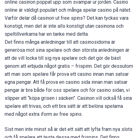
online casinon poppat upp som svampar ur jorden. Casino
online är väldigt populärt och många spelar casino på nätet.
Varför delar då casinon ut free spins? Det kan tyckas vara
konstigt, men det är inte alls konstigt utan casinona och
speltillverkarna har en tanke med detta.
Det finns många anledningar till att casinosidorna är
generösa mot sina spelare och den största anledningen är
att de vill locka till sig nya spelare och det gör de bäst
genom att erbjuda något gratis – frispinn. Det gör dessutom
att man som spelare får prova ett casino innan man satsar
egna pengar. Att få prova en casino sida innan man satsar
pengar är bra både för oss spelare och för casino sidan, vi
slipper att “köpa grisen i säcken”. Casinon vill också få sina
spelare att trivas, och ett bra sätt är att belöna spelarna
med något extra iform av free spins.
Sist men inte minst så är det ett sätt att lyfta fram nya slots
och få spelare att testa dessa med frispins. Det finns