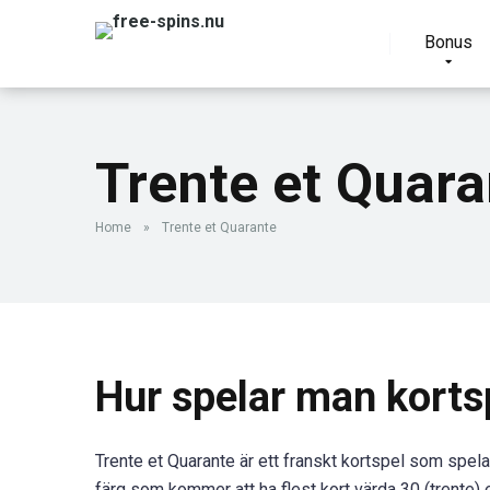
Bonus
Trente et Quara
Home
»
Trente et Quarante
Hur spelar man korts
Trente et Quarante är ett franskt kortspel som spela
färg som kommer att ha flest kort värda 30 (trente) 