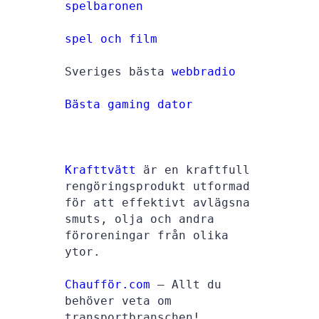
spelbaronen
spel och film
Sveriges bästa 
webbradio
Bästa gaming dator
Krafttvätt
 är en kraftfull 
rengöringsprodukt utformad 
för att effektivt avlägsna 
smuts, olja och andra 
föroreningar från olika 
ytor.

Chaufför.com
 – Allt du 
behöver veta om 
transportbranschen!