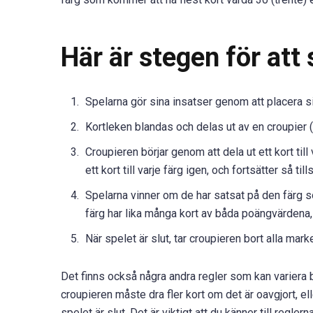
Här är stegen för att
Spelarna gör sina insatser genom att placera sin
Kortleken blandas och delas ut av en croupier (k
Croupieren börjar genom att dela ut ett kort till 
ett kort till varje färg igen, och fortsätter så till
Spelarna vinner om de har satsat på den färg s
färg har lika många kort av båda poängvärdena,
När spelet är slut, tar croupieren bort alla mark
Det finns också några andra regler som kan variera b
croupieren måste dra fler kort om det är oavgjort, el
spelet är slut. Det är viktigt att du känner till reglern