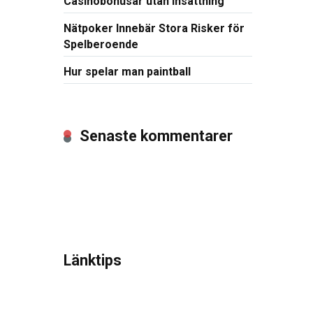
Casinobonusar utan insättning
Nätpoker Innebär Stora Risker för
Spelberoende
Hur spelar man paintball
Senaste kommentarer
Länktips