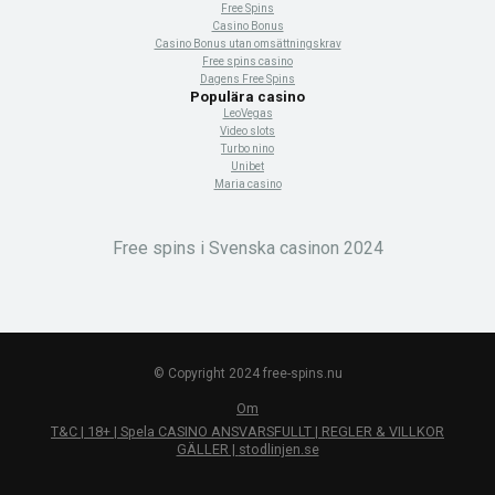
Free Spins
Casino Bonus
Casino Bonus utan omsättningskrav
Free spins casino
Dagens Free Spins
Populära casino
LeoVegas
Video slots
Turbo nino
Unibet
Maria casino
Free spins i Svenska casinon 2024
© Copyright 2024 free-spins.nu
Om
T&C | 18+ | Spela CASINO ANSVARSFULLT | REGLER & VILLKOR
GÄLLER |
stodlinjen.se