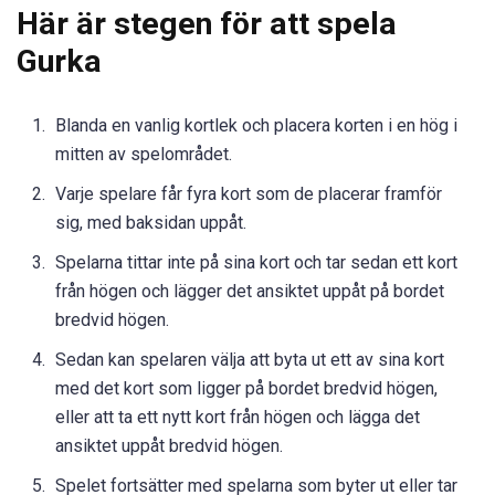
Här är stegen för att spela
Gurka
Blanda en vanlig kortlek och placera korten i en hög i
mitten av spelområdet.
Varje spelare får fyra kort som de placerar framför
sig, med baksidan uppåt.
Spelarna tittar inte på sina kort och tar sedan ett kort
från högen och lägger det ansiktet uppåt på bordet
bredvid högen.
Sedan kan spelaren välja att byta ut ett av sina kort
med det kort som ligger på bordet bredvid högen,
eller att ta ett nytt kort från högen och lägga det
ansiktet uppåt bredvid högen.
Spelet fortsätter med spelarna som byter ut eller tar