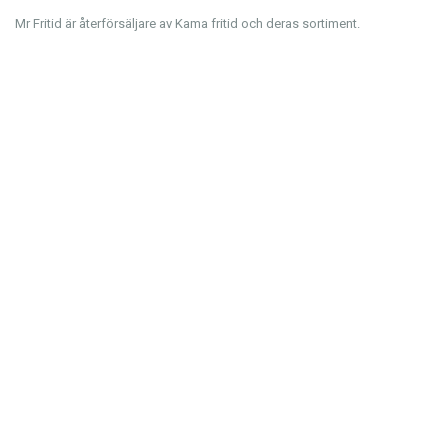
Mr Fritid är återförsäljare av Kama fritid och deras sortiment.