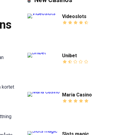
Videoslots
ens
Unibet
an
a kortet
Maria Casino
ttning
Slots magic