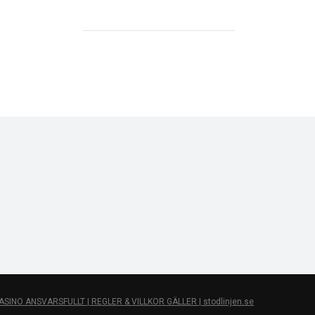
 CASINO ANSVARSFULLT | REGLER & VILLKOR GÄLLER |
stodlinjen.se