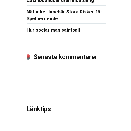
Casinobonusar utan insättning
Nätpoker Innebär Stora Risker för
Spelberoende
Hur spelar man paintball
Senaste kommentarer
Länktips