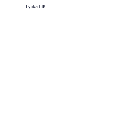
Lycka till!