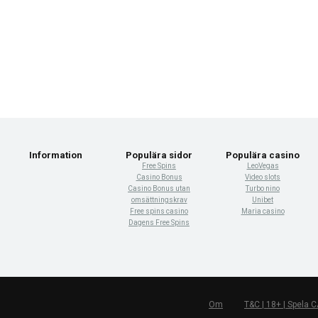
Information
Populära sidor
Populära casino
Free Spins
LeoVegas
Casino Bonus
Video slots
Casino Bonus utan
Turbo nino
omsättningskrav
Unibet
Free spins casino
Maria casino
Dagens Free Spins
Om
T&C | 18+ | Spela