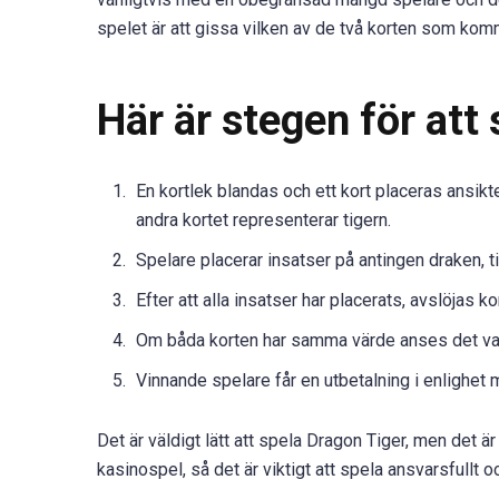
spelet är att gissa vilken av de två korten som kom
Här är stegen för att
En kortlek blandas och ett kort placeras ansikt
andra kortet representerar tigern.
Spelare placerar insatser på antingen draken, ti
Efter att alla insatser har placerats, avslöjas k
Om båda korten har samma värde anses det vara
Vinnande spelare får en utbetalning i enlighet
Det är väldigt lätt att spela Dragon Tiger, men det är
kasinospel, så det är viktigt att spela ansvarsfullt 