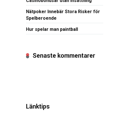
Casinobonusar utan insättning
Nätpoker Innebär Stora Risker för
Spelberoende
Hur spelar man paintball
Senaste kommentarer
Länktips