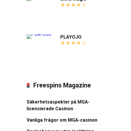
PLAYOJO
Freespins Magazine
Säkerhetsaspekter på MGA-
licensierade Casinon
Vanliga frågor om MGA-casinon