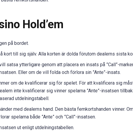
sino Hold’em
gen på bordet.
å kort till sig själv. Alla korten är dolda förutom dealerns sista kor
vill satsa ytterligare genom att placera en insats på ”Call”-marke
atsen. Eller om de vill folda och förlora sin ”Ante”-insats.
er om de kvalificerar sig för spelet. För att kvalificera sig mås
ealern inte kvalificerar sig vinner spelarna ”Ante”-insatsen tillba
aserad utdelningstabell.
s händer med dealerns hand. Den bästa femkortshanden vinner. O
lorar spelarna både ”Ante” och ”Call”-insatsen.
nsatsen ut enligt utdelningstabellen.