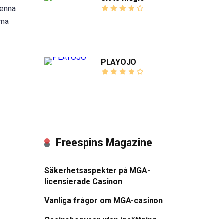
Denna
mma
PLAYOJO
Freespins Magazine
Säkerhetsaspekter på MGA-
licensierade Casinon
Vanliga frågor om MGA-casinon