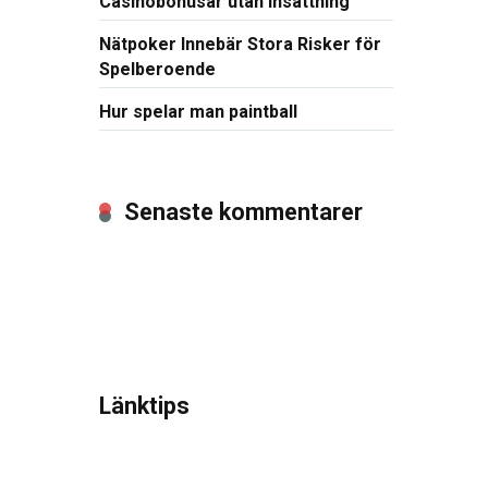
Casinobonusar utan insättning
Nätpoker Innebär Stora Risker för
Spelberoende
Hur spelar man paintball
Senaste kommentarer
Länktips