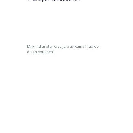
Mr Fritid är återförsäljare av Kama fritid och
deras sortiment.