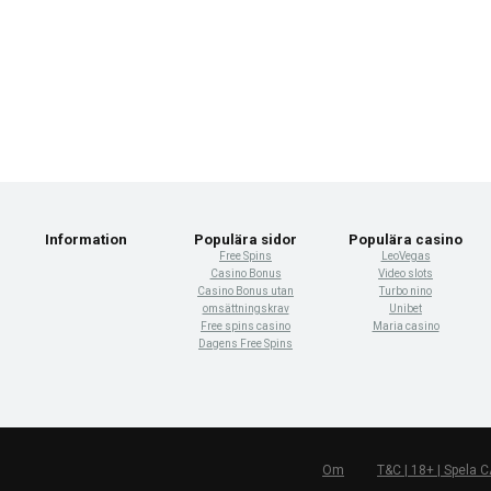
Information
Populära sidor
Populära casino
Free Spins
LeoVegas
Casino Bonus
Video slots
Casino Bonus utan
Turbo nino
omsättningskrav
Unibet
Free spins casino
Maria casino
Dagens Free Spins
Om
T&C | 18+ | Spela