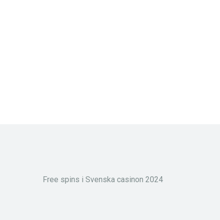
Free spins i Svenska casinon 2024