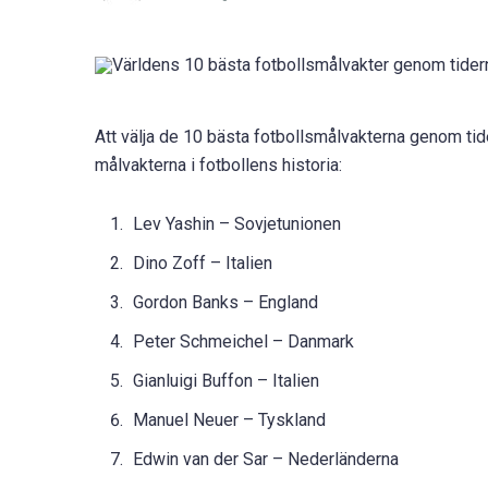
Att välja de 10 bästa fotbollsmålvakterna genom tid
målvakterna i fotbollens historia:
Lev Yashin – Sovjetunionen
Dino Zoff – Italien
Gordon Banks – England
Peter Schmeichel – Danmark
Gianluigi Buffon – Italien
Manuel Neuer – Tyskland
Edwin van der Sar – Nederländerna