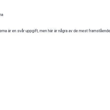
erna är en svår uppgift, men här är några av de mest framståend