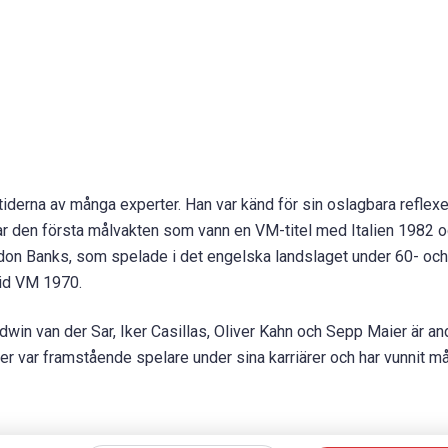
derna av många experter. Han var känd för sin oslagbara reflexe
f var den första målvakten som vann en VM-titel med Italien 1982 
rdon Banks, som spelade i det engelska landslaget under 60- och
vid VM 1970.
win van der Sar, Iker Casillas, Oliver Kahn och Sepp Maier är an
er var framstående spelare under sina karriärer och har vunnit m