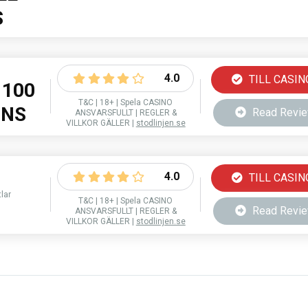
S
4.0
TILL CASIN
 100
T&C | 18+ | Spela CASINO
INS
Read Revi
ANSVARSFULLT | REGLER &
VILLKOR GÄLLER |
stodlinjen.se
4.0
TILL CASIN
lar
T&C | 18+ | Spela CASINO
Read Revi
ANSVARSFULLT | REGLER &
VILLKOR GÄLLER |
stodlinjen.se