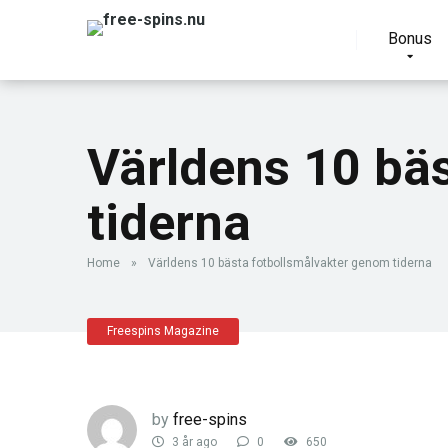
Bonus
Världens 10 bä
tiderna
Home
»
Världens 10 bästa fotbollsmålvakter genom tiderna
Freespins Magazine
by
free-spins
3 år ago
0
650