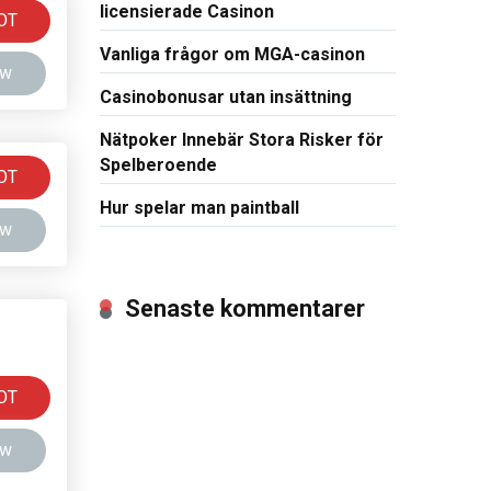
licensierade Casinon
OT
Vanliga frågor om MGA-casinon
ew
Casinobonusar utan insättning
Nätpoker Innebär Stora Risker för
Spelberoende
OT
Hur spelar man paintball
ew
Senaste kommentarer
OT
ew