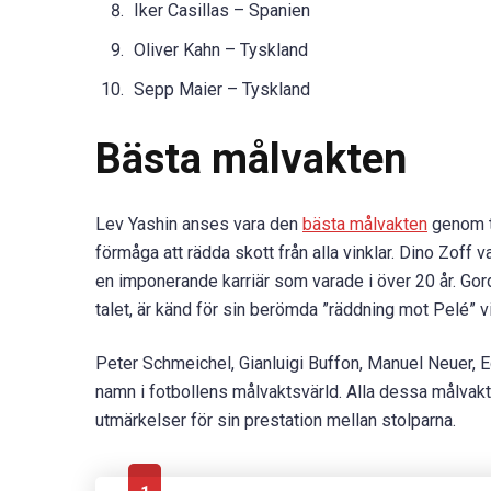
Iker Casillas – Spanien
Oliver Kahn – Tyskland
Sepp Maier – Tyskland
Bästa målvakten
Lev Yashin anses vara den
bästa målvakten
genom ti
förmåga att rädda skott från alla vinklar. Dino Zof
en imponerande karriär som varade i över 20 år. Go
talet, är känd för sin berömda ”räddning mot Pelé” 
Peter Schmeichel, Gianluigi Buffon, Manuel Neuer, Ed
namn i fotbollens målvaktsvärld. Alla dessa målvakt
utmärkelser för sin prestation mellan stolparna.