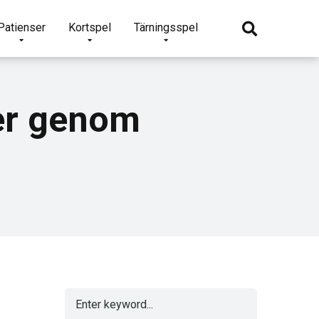
Patienser
Kortspel
Tärningsspel
ter genom