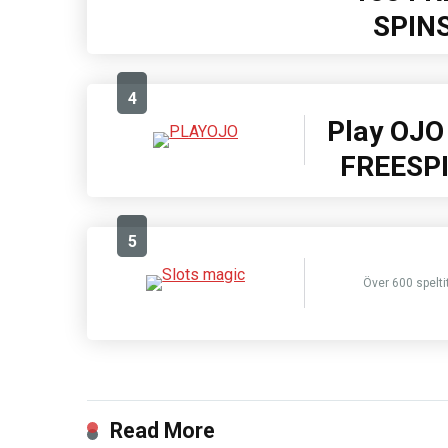
SPIN
4
Play OJO
FREESP
5
Över 600 speltit
Read More