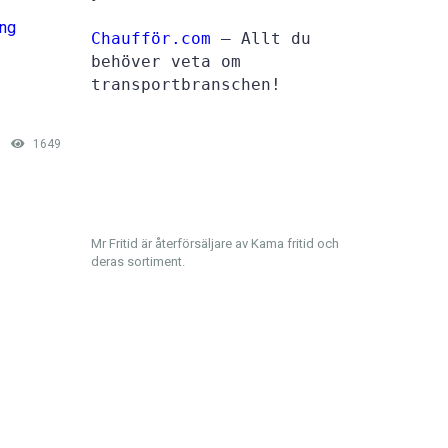
Chaufför.com
 – Allt du 
behöver veta om 
transportbranschen!
1649
Mr Fritid är återförsäljare av Kama fritid och
deras sortiment.