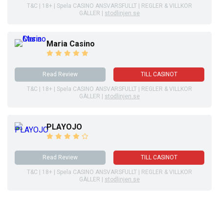
T&C | 18+ | Spela CASINO ANSVARSFULLT | REGLER & VILLKOR
GÄLLER |
stodlinjen.se
Maria Casino
Read Review
TILL CASINOT
T&C | 18+ | Spela CASINO ANSVARSFULLT | REGLER & VILLKOR
GÄLLER |
stodlinjen.se
PLAYOJO
Read Review
TILL CASINOT
T&C | 18+ | Spela CASINO ANSVARSFULLT | REGLER & VILLKOR
GÄLLER |
stodlinjen.se