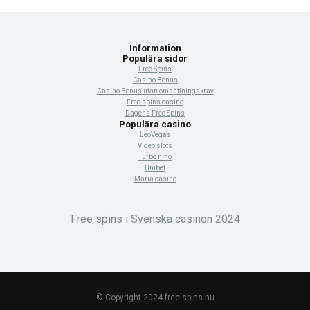
Information
Populära sidor
Free Spins
Casino Bonus
Casino Bonus utan omsättningskrav
Free spins casino
Dagens Free Spins
Populära casino
LeoVegas
Video slots
Turbo nino
Unibet
Maria casino
Free spins i Svenska casinon 2024
© Copyright 2024 free-spins.nu